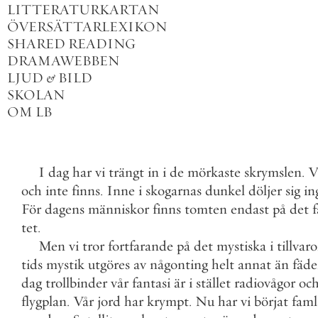
LITTERATURKARTAN
ÖVERSÄTTARLEXIKON
SHARED READING
DRAMAWEBBEN
LJUD
&
BILD
SKOLAN
OM LB
I
dag
har
vi
trängt
in
i
de
mörkaste
skrymslen
.
V
och
inte
finns
.
Inne
i
skogarnas
dunkel
döljer
sig
in
För
dagens
människor
finns
tomten
endast
på
det
tet
.
Men
vi
tror
fortfarande
på
det
mystiska
i
tillvar
tids
mystik
utgöres
av
någonting
helt
annat
än
fäde
dag
trollbinder
vår
fantasi
är
i
stället
radiovågor
oc
flygplan
.
Vår
jord
har
krympt
.
Nu
har
vi
börjat
faml