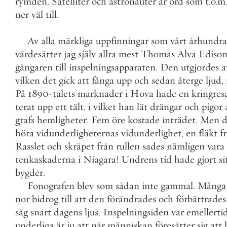
rymden
.
Satelliter
och
astronauter
är
ord
som
t
.
o
.
m
ner
väl
till
.
Av
alla
märkliga
uppfinningar
som
vårt
århundr
värdesätter
jag
själv
allra
mest
Thomas
Alva
Edison
gångaren
till
inspelningsapparaten
.
Den
utgjordes
a
vilken
det
gick
att
fånga
upp
och
sedan
återge
ljud
,
På
1890
-
talets
marknader
i
Hova
hade
en
kringres
terat
upp
ett
tält
,
i
vilket
han
lät
drängar
och
pigor
grafs
hemligheter
.
Fem
öre
kostade
inträdet
.
Men
d
höra
vidunderligheternas
vidunderlighet
,
en
fläkt
f
Rasslet
och
skräpet
från
rullen
sades
nämligen
vara
tenkaskaderna
i
Niagara
!
Undrens
tid
hade
gjort
si
bygder
.
Fonografen
blev
som
sådan
inte
gammal
.
Många
nor
bidrog
till
att
den
förändrades
och
förbättrades
såg
snart
dagens
ljus
.
Inspelningsidén
var
emellerti
underliga
är
ju
att
när
människan
föresätter
sig
att