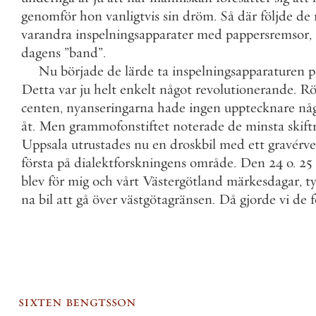
genomför
hon
vanligtvis
sin
dröm
.
Så
där
följde
de
varandra
inspelningsapparater
med
pappersremsor
,
dagens
”
band
”
.
Nu
började
de
lärde
ta
inspelningsapparaturen
p
Detta
var
ju
helt
enkelt
något
revolutionerande
.
Rö
centen
,
nyanseringarna
hade
ingen
upptecknare
nå
åt
.
Men
grammofonstiftet
noterade
de
minsta
skift
Uppsala
utrustades
nu
en
droskbil
med
ett
gravérve
första
på
dialektforskningens
område
.
Den
24
o
.
25
blev
för
mig
och
vårt
Västergötland
märkesdagar
,
t
na
bil
att
gå
över
västgötagränsen
.
Då
gjorde
vi
de
f
sixten bengtsson