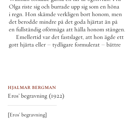
Olga
riste
sig
och
burrade
upp
sig
som
en
höna
i
regn
.
Hon
skämde
verkligen
bort
honom
,
men
det
berodde
mindre
på
det
goda
hjärtat
än
på
en
fullständig
oförmåga
att
hålla
honom
stången
.
Emellertid
var
det
fastslaget
,
att
hon
ägde
ett
gott
hjärta
eller
–
tydligare
formulerat
–
bättre
hjalmar bergman
Eros’ begravning
(1922)
[Eros’ begravning]