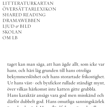
LITTERATURKARTAN
ÖVERSÄTTARLEXIKON
SHARED READING
DRAMAWEBBEN
LJUD
&
BILD
SKOLAN
OM LB
taget
kan
man
säga
,
att
han
ägde
allt
,
som
icke
var
hans
,
och
häri
låg
grunden
till
hans
otroliga
bekymmerslöshet
och
hans
storartade
frikostighet
.
Ur
hans
väst
-
och
byxfickor
rullade
ständigt
mynt
,
över
vilkas
härkomst
inte
katten
gitte
grubbla
.
Hans
karaktär
ansågs
vara
god
men
misskänd
och
därför
dubbelt
god
.
Hans
omutliga
sanningskärlek