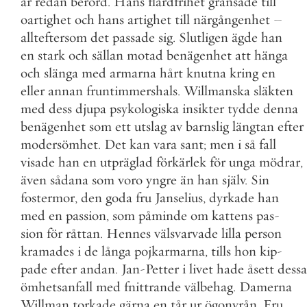
är
redan
berörd
.
Hans
flärdfrihet
gränsade
till
oartighet
och
hans
artighet
till
närgångenhet
–
allteftersom
det
passade
sig
.
Slutligen
ägde
han
en
stark
och
sällan
motad
benägenhet
att
hänga
och
slänga
med
armarna
hårt
knutna
kring
en
eller
annan
fruntimmershals
.
Willmanska
släkten
med
dess
djupa
psykologiska
insikter
tydde
denna
benägenhet
som
ett
utslag
av
barnslig
längtan
efter
modersömhet
.
Det
kan
vara
sant
;
men
i
så
fall
visade
han
en
utpräglad
förkärlek
för
unga
mödrar
,
även
sådana
som
voro
yngre
än
han
själv
.
Sin
fostermor
,
den
goda
fru
Janselius
,
dyrkade
han
med
en
passion
,
som
påminde
om
kattens
pas
-
sion
för
råttan
.
Hennes
välsvarvade
lilla
person
kramades
i
de
långa
pojkarmarna
,
tills
hon
kip
-
pade
efter
andan
.
Jan
-
Petter
i
livet
hade
åsett
dessa
ömhetsanfall
med
fnittrande
välbehag
.
Damerna
Willman
torkade
gärna
en
tår
ur
ögonvrån
.
Fru