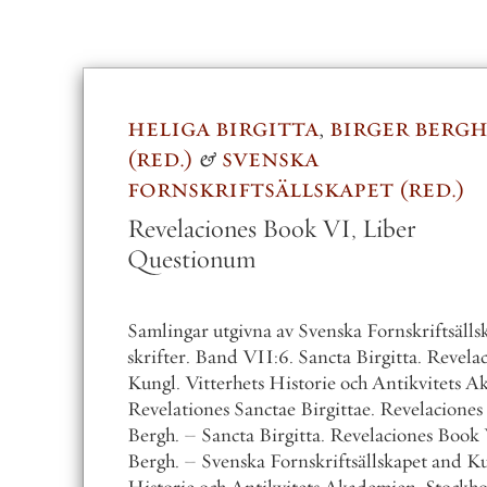
liga birgitta
,
birger bergh
S
d.
&
svenska
rnskriftsällskapet
red.
elaciones Book VI, Liber
estionum
ingar utgivna av Svenska Fornskriftsällskapet. Ser. 2 Latinska
fter. Band VII:6. Sancta Birgitta. Revelaciones Lib. VI. –
l. Vitterhets Historie och Antikvitets Akademien. Stockholm
lationes Sanctae Birgittae. Revelaciones Lib. VI, edidit Birge
h. – Sancta Birgitta. Revelaciones Book VI. Edited by Birger
h. – Svenska Fornskriftsällskapet and Kungl. Vitterhets