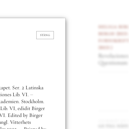
heliga birgitta
,
birger
bergh
red.
&
svenska
TÄNG
fornskriftsällskapet
red.
Revelaciones Book VI, Liber
Questionum
(1991)
.
r
gå bakåt en del
gå till nästa del