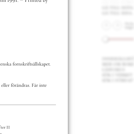
by
gå till första sidan
gå till sista sidan
gå till sida . . .
2 av 288
Du kan också bläddra med
tangentbordets piltangenter.
innehållsförteckning
mer om boken
et.
läsfokus
sök i verket
sök i författarens texter
e