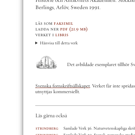
orie och Antikvitets Akademien. Stockholm 1991. – Printed 
ings, Arlöv, Sweden 1991.
som
faksimil
da ner
pdf
(21.9 mb)
et i
libris
visa till detta verk
Det avbildade exemplaret tillhör Svenska fornskriftsällskap
ka fornskriftsällskapet
. Verket får inte spridas eller förändras. Får int
tjas kommersiellt.
ärna också
ndberg
Samlade Verk 36. Naturvetenskapliga skrifter II
ndberg
Samlade Verk 30. Svensk-romanska studier