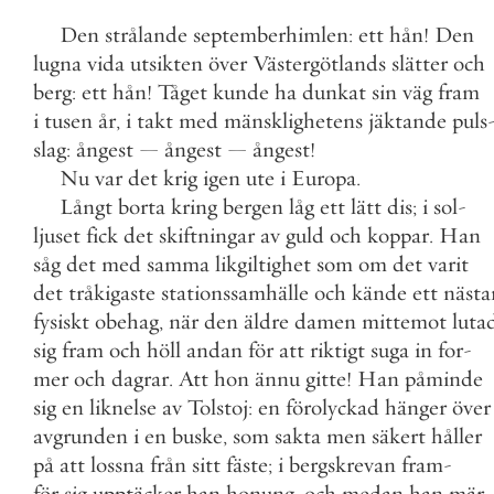
Den
strålande
septemberhimlen
:
ett
hån
!
Den
lugna
vida
utsikten
över
Västergötlands
slätter
och
berg
:
ett
hån
!
Tåget
kunde
ha
dunkat
sin
väg
fram
i
tusen
år
,
i
takt
med
mänsklighetens
jäktande
puls
slag
:
ångest
—
ångest
—
ångest
!
Nu
var
det
krig
igen
ute
i
Europa
.
Långt
borta
kring
bergen
låg
ett
lätt
dis
;
i
sol
-
ljuset
fick
det
skiftningar
av
guld
och
koppar
.
Han
såg
det
med
samma
likgiltighet
som
om
det
varit
det
tråkigaste
stationssamhälle
och
kände
ett
nästa
fysiskt
obehag
,
när
den
äldre
damen
mittemot
luta
sig
fram
och
höll
andan
för
att
riktigt
suga
in
for
-
mer
och
dagrar
.
Att
hon
ännu
gitte
!
Han
påminde
sig
en
liknelse
av
Tolstoj
:
en
förolyckad
hänger
över
avgrunden
i
en
buske
,
som
sakta
men
säkert
håller
på
att
lossna
från
sitt
fäste
;
i
bergskrevan
fram
-
för
sig
upptäcker
han
honung
,
och
medan
han
mär
-