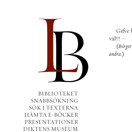
Gifve
väl
!
!
!
–
(
Birger
andra
.
)
BIBLIOTEKET
SNABBSÖKNING
SÖK I TEXTERNA
HÄMTA E-BÖCKER
PRESENTATIONER
DIKTENS MUSEUM