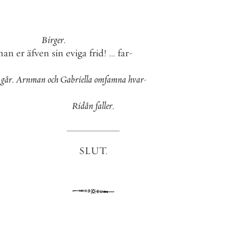
Birger
.
han
er
äfven
sin
eviga
frid
!
.
.
.
far
-
går
.
Arnman
och
Gabriella
omfamna
hvar
-
Ridån
faller
.
SLUT
.