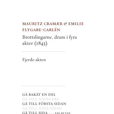
mauritz cramær
&
emilie
flygare-carlén
Brottslingarne, dram i fyra
akter
(1843)
Fjerde akten
gå bakåt en del
gå till nästa del
gå till första sidan
gå till sista sidan
gå till sida . . .
122 av 122