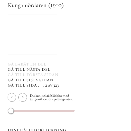
Kungamördaren
(1910)
gå bakåt en del
gå till nästa del
gå till första sidan
gå till sista sidan
gå till sida . . .
2 av 323
Du kan också bläddra med
tangentbordets piltangenter.
innehållsförteckning