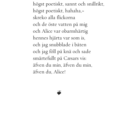
högst
poetiskt
,
sannt
och
snillrikt
,
högst
poetiskt
,
hahaha
,
»
skreko
alla
flickorna
och
de
öste
vatten
på
mig
och
Alice
var
obarmhärtig
hennes
hjärta
var
som
is
,
och
jag
snubblade
i
båten
och
jag
föll
på
knä
och
sade
smärtefullt
på
Cæsars
vis
:
äfven
du
min
,
äfven
du
min
,
äfven
du
,
Alice
!