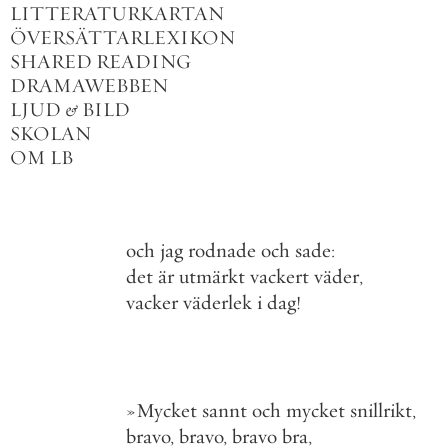
LITTERATURKARTAN
ÖVERSÄTTARLEXIKON
SHARED READING
DRAMAWEBBEN
LJUD
&
BILD
SKOLAN
OM LB
och
jag
rodnade
och
sade
:
det
är
utmärkt
vackert
väder
,
vacker
väderlek
i
dag
!
»
Mycket
sannt
och
mycket
snillrikt
,
bravo
,
bravo
,
bravo
bra
,