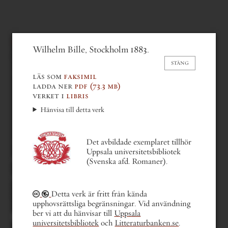
gustaf af geijerstam
Wilhelm Bille, Stockholm 1883.
Strömoln. Berättelser
(1883)
STÄNG
läs som
faksimil
ladda ner
pdf
(73.3 mb)
verket i
libris
Hänvisa till detta verk
Det avbildade exemplaret tillhör
Uppsala universitetsbibliotek
gå bakåt en del
(Svenska afd. Romaner).
gå till nästa del
gå till första sidan
gå till sista sidan
Detta verk är fritt från kända
gå till sida . . .
v av 171
upphovsrättsliga begränsningar. Vid användning
ber vi att du hänvisar till
Uppsala
Du kan också bläddra med
tangentbordets piltangenter.
universitetsbibliotek
och
Litteraturbanken.se
.