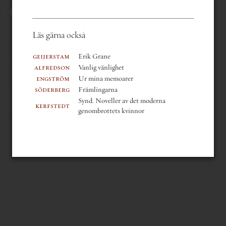
Läs gärna också
innehållsförteckning
mer om boken
geijerstam
Erik Grane
läsfokus
alfredson
Vanlig vänlighet
sök i verket
engström
Ur mina memoarer
sök i författarens texter
söderberg
Främlingarna
Synd. Noveller av det moderna
kerfstedt
genombrottets kvinnor