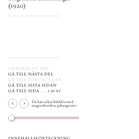
(1920)
gå bakåt en del
gå till nästa del
gå till första sidan
gå till sista sidan
gå till sida . . .
i av xv
Du kan också bläddra med
tangentbordets piltangenter.
innehållsförteckning