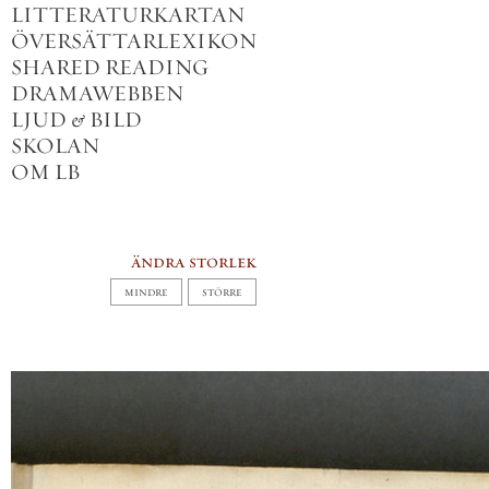
LITTERATURKARTAN
ÖVERSÄTTARLEXIKON
SHARED READING
DRAMAWEBBEN
LJUD
&
BILD
SKOLAN
OM LB
ändra storlek
MINDRE
STÖRRE