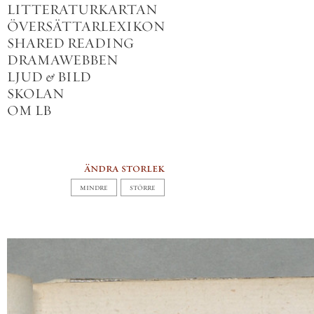
LITTERATURKARTAN
ÖVERSÄTTARLEXIKON
SHARED READING
DRAMAWEBBEN
LJUD
&
BILD
SKOLAN
OM LB
ändra storlek
MINDRE
STÖRRE