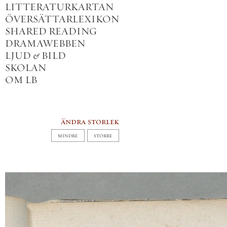
LITTERATURKARTAN
ÖVERSÄTTARLEXIKON
SHARED READING
DRAMAWEBBEN
LJUD
&
BILD
SKOLAN
OM LB
ändra storlek
MINDRE
STÖRRE