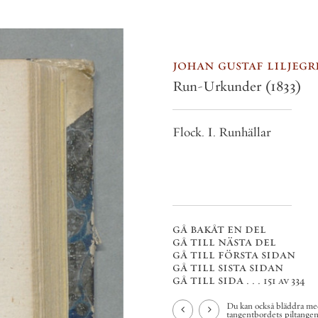
johan gustaf liljegren
Run-Urkunder
(1833)
Flock. I. Runhällar
gå bakåt en del
gå till nästa del
gå till första sidan
gå till sista sidan
gå till sida . . .
151 av 334
Du kan också bläddra med
tangentbordets piltangenter.