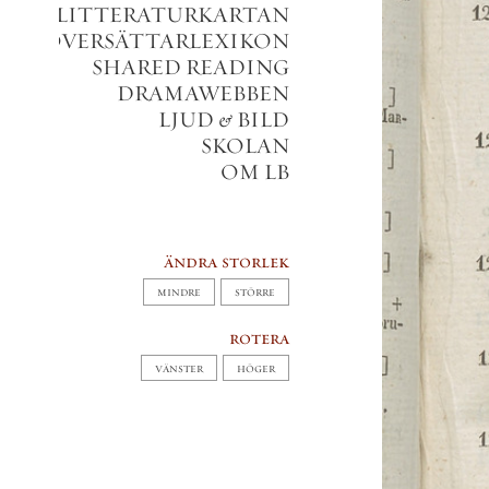
LITTERATURKARTAN
VERSÄTTARLEXIKON
SHARED READING
DRAMAWEBBEN
LJUD
&
BILD
SKOLAN
OM LB
ändra storlek
MINDRE
STÖRRE
rotera
VÄNSTER
HÖGER