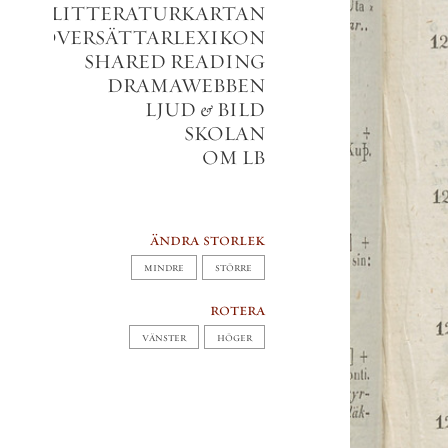
LITTERATURKARTAN
VERSÄTTARLEXIKON
SHARED READING
DRAMAWEBBEN
LJUD
&
BILD
SKOLAN
OM LB
ändra storlek
MINDRE
STÖRRE
rotera
VÄNSTER
HÖGER