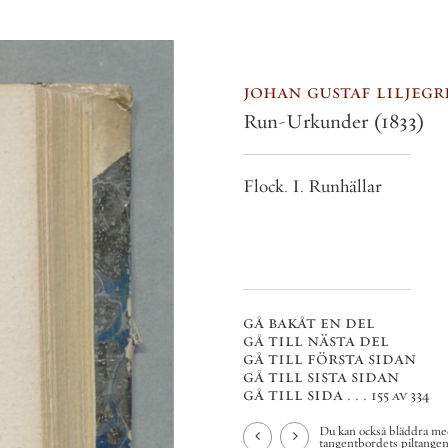
johan gustaf liljegren
Run-Urkunder
(1833)
Flock. I. Runhällar
gå bakåt en del
gå till nästa del
gå till första sidan
gå till sista sidan
gå till sida . . .
155 av 334
Du kan också bläddra med
tangentbordets piltangenter.