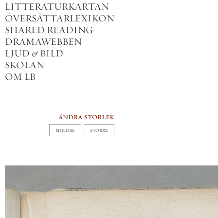
LITTERATURKARTAN
ÖVERSÄTTARLEXIKON
SHARED READING
DRAMAWEBBEN
LJUD
&
BILD
SKOLAN
OM LB
ändra storlek
MINDRE
STÖRRE