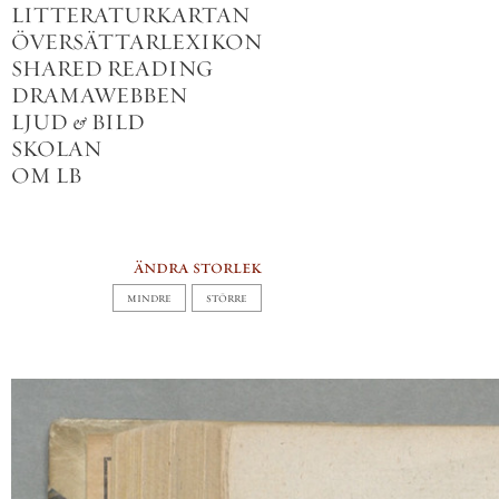
LITTERATURKARTAN
ÖVERSÄTTARLEXIKON
SHARED READING
DRAMAWEBBEN
LJUD
&
BILD
SKOLAN
OM LB
ändra storlek
MINDRE
STÖRRE