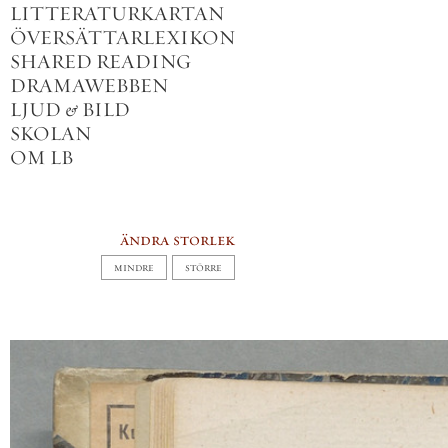
LITTERATURKARTAN
ÖVERSÄTTARLEXIKON
SHARED READING
DRAMAWEBBEN
LJUD
&
BILD
SKOLAN
OM LB
ändra storlek
MINDRE
STÖRRE