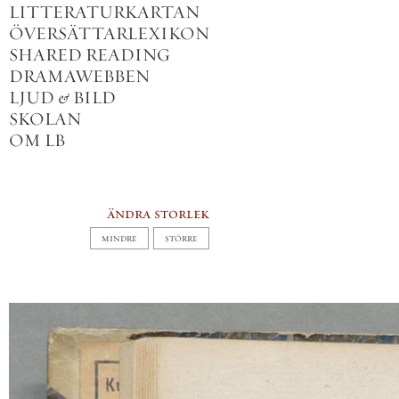
LITTERATURKARTAN
ÖVERSÄTTARLEXIKON
SHARED READING
DRAMAWEBBEN
LJUD
&
BILD
SKOLAN
OM LB
ändra storlek
MINDRE
STÖRRE