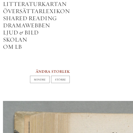
LITTERATURKARTAN
ÖVERSÄTTARLEXIKON
SHARED READING
DRAMAWEBBEN
LJUD
&
BILD
SKOLAN
OM LB
ändra storlek
MINDRE
STÖRRE