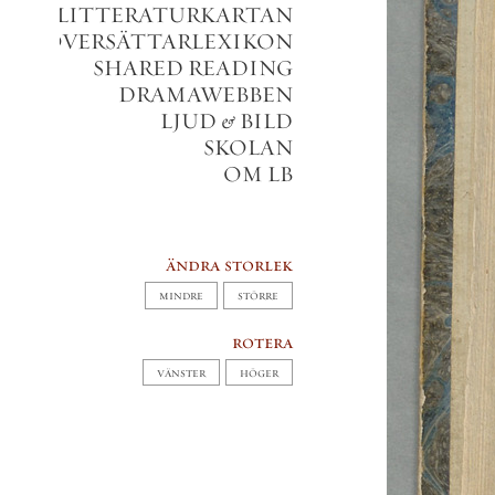
LITTERATURKARTAN
VERSÄTTARLEXIKON
SHARED READING
DRAMAWEBBEN
LJUD
&
BILD
SKOLAN
OM LB
ändra storlek
MINDRE
STÖRRE
rotera
VÄNSTER
HÖGER