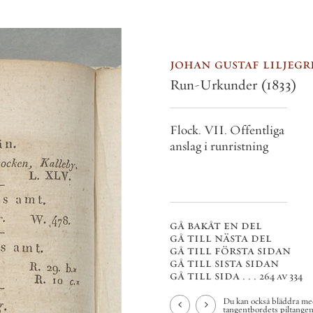
johan gustaf liljegren
Run-Urkunder
(1833)
Flock. VII. Offentliga
anslag i runristning
gå bakåt en del
gå till nästa del
gå till första sidan
gå till sista sidan
gå till sida . . .
264 av 334
Du kan också bläddra med
tangentbordets piltangenter.