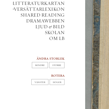
LITTERATURKARTAN
VERSÄTTARLEXIKON
SHARED READING
DRAMAWEBBEN
LJUD
&
BILD
SKOLAN
OM LB
ändra storlek
MINDRE
STÖRRE
rotera
VÄNSTER
HÖGER