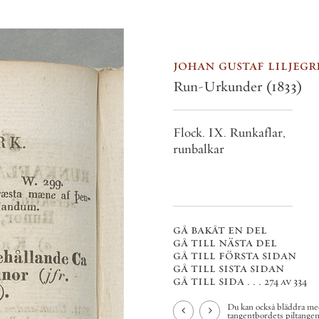
johan gustaf liljegren
Run-Urkunder
(1833)
Flock. IX. Runkaflar,
runbalkar
gå bakåt en del
gå till nästa del
gå till första sidan
gå till sista sidan
gå till sida . . .
274 av 334
Du kan också bläddra med
tangentbordets piltangenter.