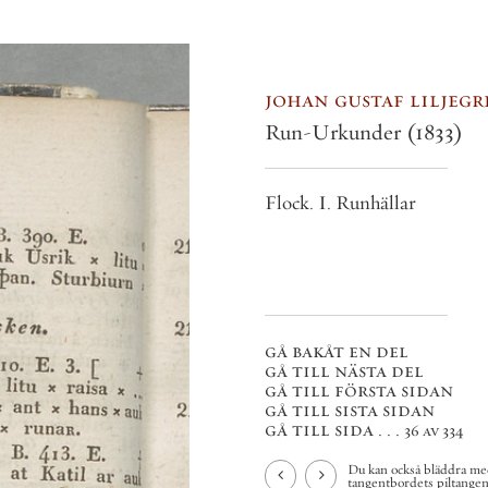
johan gustaf liljegren
Run-Urkunder
(1833)
Flock. I. Runhällar
gå bakåt en del
gå till nästa del
gå till första sidan
gå till sista sidan
gå till sida . . .
36 av 334
Du kan också bläddra med
tangentbordets piltangenter.