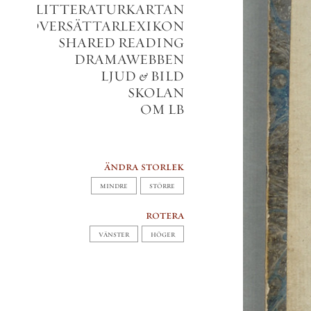
LITTERATURKARTAN
VERSÄTTARLEXIKON
SHARED READING
DRAMAWEBBEN
LJUD
&
BILD
SKOLAN
OM LB
ändra storlek
MINDRE
STÖRRE
rotera
VÄNSTER
HÖGER