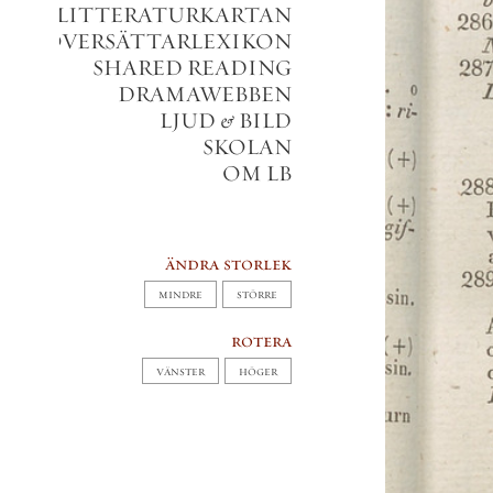
LITTERATURKARTAN
VERSÄTTARLEXIKON
SHARED READING
DRAMAWEBBEN
LJUD
&
BILD
SKOLAN
OM LB
ändra storlek
MINDRE
STÖRRE
rotera
VÄNSTER
HÖGER