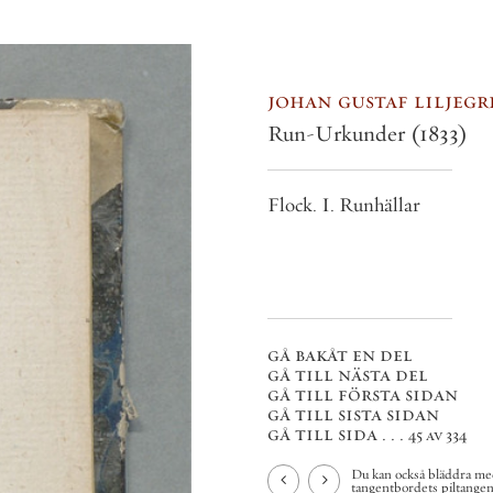
johan gustaf liljegren
Run-Urkunder
(1833)
Flock. I. Runhällar
gå bakåt en del
gå till nästa del
gå till första sidan
gå till sista sidan
gå till sida . . .
45 av 334
Du kan också bläddra med
tangentbordets piltangenter.