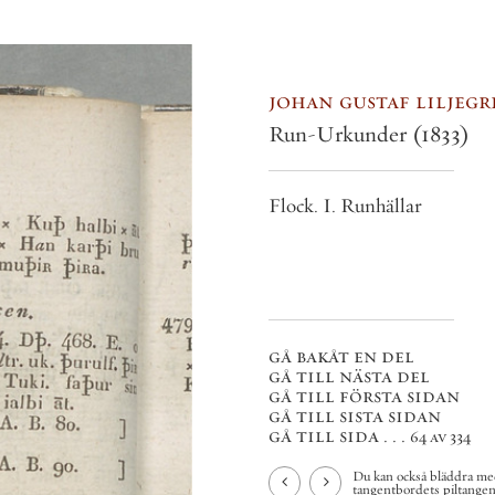
johan gustaf liljegren
Run-Urkunder
(1833)
Flock. I. Runhällar
gå bakåt en del
gå till nästa del
gå till första sidan
gå till sista sidan
gå till sida . . .
64 av 334
Du kan också bläddra med
tangentbordets piltangenter.