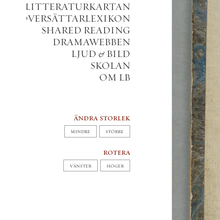
LITTERATURKARTAN
VERSÄTTARLEXIKON
SHARED READING
DRAMAWEBBEN
LJUD
&
BILD
SKOLAN
OM LB
ändra storlek
MINDRE
STÖRRE
rotera
VÄNSTER
HÖGER