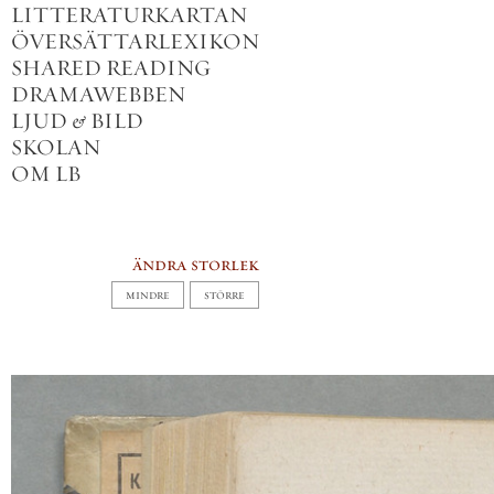
LITTERATURKARTAN
ÖVERSÄTTARLEXIKON
SHARED READING
DRAMAWEBBEN
LJUD
&
BILD
SKOLAN
OM LB
ändra storlek
MINDRE
STÖRRE