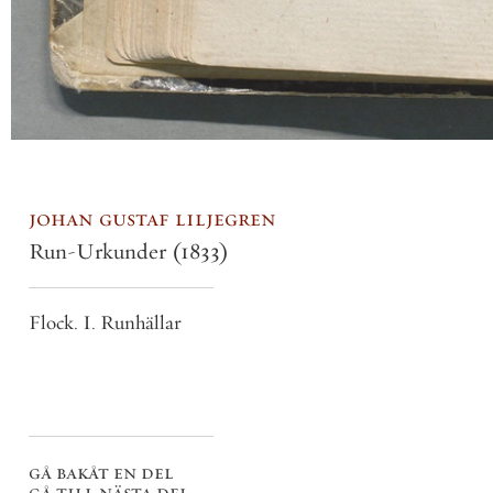
johan gustaf liljegren
Run-Urkunder
(1833)
Flock. I. Runhällar
gå bakåt en del
gå till nästa del