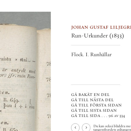
johan gustaf liljegren
Run-Urkunder
(1833)
Flock. I. Runhällar
gå bakåt en del
gå till nästa del
gå till första sidan
gå till sista sidan
gå till sida . . .
96 av 334
Du kan också bläddra med
tangentbordets piltangenter.