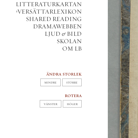
LITTERATURKARTAN
VERSÄTTARLEXIKON
SHARED READING
DRAMAWEBBEN
LJUD
&
BILD
SKOLAN
OM LB
ändra storlek
MINDRE
STÖRRE
rotera
VÄNSTER
HÖGER