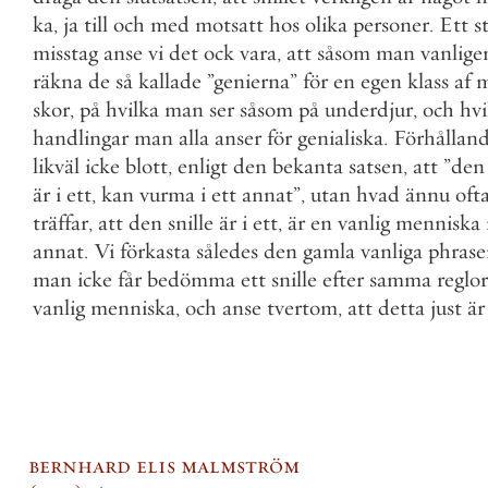
ka
,
ja
till
och
med
motsatt
hos
olika
personer
.
Ett
s
misstag
anse
vi
det
ock
vara
,
att
såsom
man
vanlige
räkna
de
så
kallade
”
genierna
”
för
en
egen
klass
af
m
skor
,
på
hvilka
man
ser
såsom
på
underdjur
,
och
hvi
handlingar
man
alla
anser
för
genialiska
.
Förhållan
likväl
icke
blott
,
enligt
den
bekanta
satsen
,
att
”
den
är
i
ett
,
kan
vurma
i
ett
annat
”
,
utan
hvad
ännu
oft
träffar
,
att
den
snille
är
i
ett
,
är
en
vanlig
menniska
annat
.
Vi
förkasta
således
den
gamla
vanliga
phrase
man
icke
får
bedömma
ett
snille
efter
samma
reglor
vanlig
menniska
,
och
anse
tvertom
,
att
detta
just
är
bernhard elis malmström