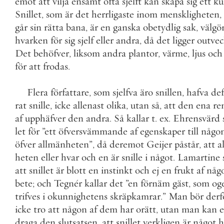
emot
att
vilja
ensamt
ofta
sjelft
kan
skapa
sig
ett
ku
Snillet
,
som
är
det
herrligaste
inom
menskligheten
,
går
sin
rätta
bana
,
är
en
ganska
obetydlig
sak
,
välgö
hvarken
för
sig
sjelf
eller
andra
,
då
det
ligger
outvec
Det
behöfver
,
liksom
andra
plantor
,
värme
,
ljus
och
för
att
frodas
.
Flera
författare
,
som
sjelfva
äro
snillen
,
hafva
def
rat
snille
,
icke
allenast
olika
,
utan
så
,
att
den
ena
re
af
upphäfver
den
andra
.
Så
kallar
t
.
ex
.
Ehrensvärd
let
för
”
ett
öfversvämmande
af
egenskaper
till
någo
öfver
allmänheten
”
,
då
deremot
Geijer
påstår
,
att
a
heten
eller
hvar
och
en
är
snille
i
något
.
Lamartine
att
snillet
är
blott
en
instinkt
och
ej
en
frukt
af
någ
bete
;
och
Tegnér
kallar
det
”
en
förnäm
gäst
,
som
og
trifves
i
okunnighetens
skräpkamrar
.
”
Man
bör
derf
icke
tro
att
någon
af
dem
har
orätt
,
utan
man
kan
e
draga
den
slutsatsen
,
att
snillet
verkligen
är
något
h