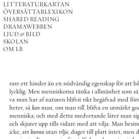
LITTERATURKARTAN
ÖVERSÄTTARLEXIKON
SHARED READING
DRAMAWEBBEN
LJUD
&
BILD
SKOLAN
OM LB
rare
ett
hinder
än
en
nödvändig
egenskap
för
att
bi
lycklig
.
Men
menniskorna
tänka
i
allmänhet
som
så
va
man
har
af
naturen
blifvit
rikt
begåfvad
med
fö
heter
,
så
kan
man
,
om
man
vill
,
blifva
en
utmärkt
go
menniska
;
och
med
detta
medvetande
låter
man
si
och
skjuter
upp
tills
vidare
med
att
vilja
.
Man
besin
icke
,
att
kunna
utan
vilja
,
duger
till
platt
intet
,
men
d