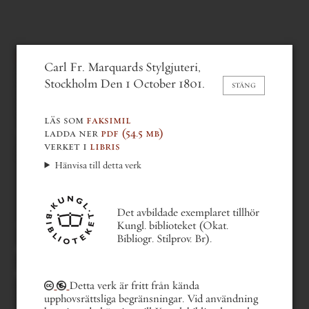
carl fredrik marquard
Carl Fr. Marquards Stylgjuteri,
Prof-Tryck af de Stylar som
Stockholm Den 1 October 1801.
STÄNG
finnas uti Marquards
Stylgjuteri
(1801)
läs som
faksimil
ladda ner
pdf
(54.5 mb)
verket i
libris
Prof-Tryck
Hänvisa till detta verk
Det avbildade exemplaret tillhör
Kungl. biblioteket (Okat.
Bibliogr. Stilprov. Br).
gå bakåt en del
gå till nästa del
gå till första sidan
gå till sista sidan
Detta verk är fritt från kända
gå till sida . . .
upphovsrättsliga begränsningar. Vid användning
i av viii