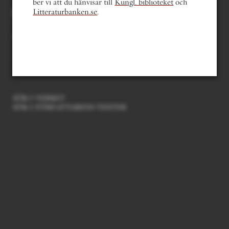
ber vi att du hänvisar till
Kungl. biblioteket
och
Du kan också bläddra med
Litteraturbanken.se
.
tangentbordets piltangenter.
innehållsförteckning
mer om boken
läsfokus
sök i verket
sök i författarens texter