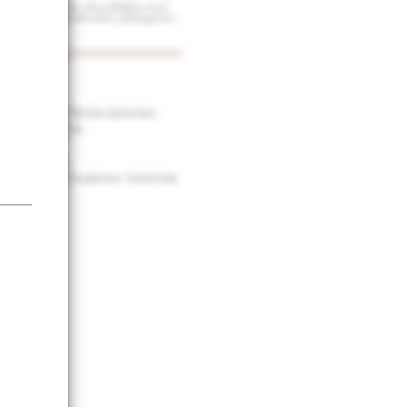
Du kan också bläddra med
tangentbordets piltangenter.
nehållsförteckning
r om boken
sfokus
 i verket
 i författarens texter