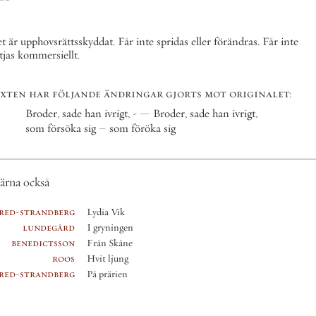
t är upphovsrättsskyddat. Får inte spridas eller förändras. Får inte
tjas kommersiellt.
in
exten har följande ändringar gjorts mot originalet:
me
lä
Broder, sade han ivrigt, - — Broder, sade han ivrigt,
sök
som försöka sig – som föröka sig
sök
BORGÅ
1916
HOLGER
SCHILDTS
FÖRLAG
ärna också
red-strandberg
Lydia Vik
lundegård
I gryningen
benedictsson
Från Skåne
roos
Hvit ljung
red-strandberg
På prärien