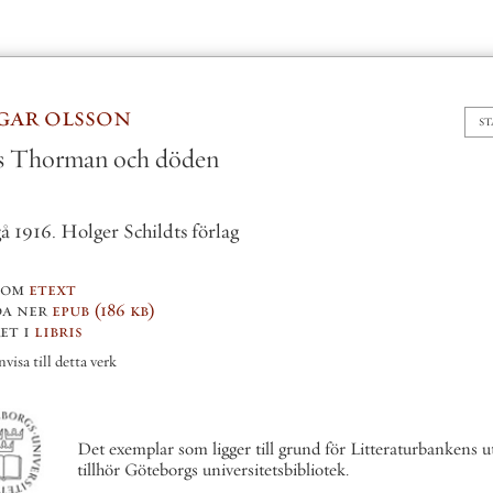
ha
gar olsson
S
La
HAGAR
OLSSON
s Thorman och döden
(19
å 1916. Holger Schildts förlag
RS
THORMAN
som
etext
da ner
epub
(186 kb)
et i
libris
visa till detta verk
OCH
gå 
gå 
gå 
DÖDEN
gå 
Det exemplar som ligger till grund för Litteraturbankens u
gå 
tillhör Göteborgs universitetsbibliotek.