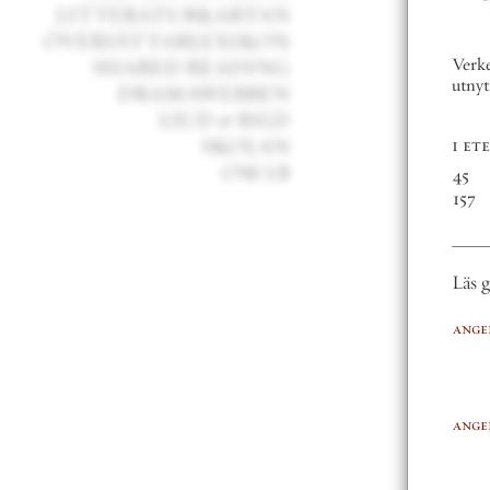
LITTERATURKARTAN
ÖVERSÄTTARLEXIKON
SHARED READING
Verke
utnyt
DRAMAWEBBEN
LJUD
&
BILD
SKOLAN
i et
OM LB
45
157
Läs g
ange
ange