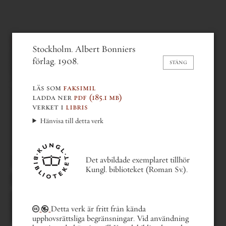
mathilda roos
Stockholm. Albert Bonniers
En moders dagbok och andra
förlag. 1908.
STÄNG
berättelser
(1908)
läs som
faksimil
ladda ner
pdf
(185.1 mb)
verket i
libris
Hänvisa till detta verk
Det avbildade exemplaret tillhör
gå bakåt en del
Kungl. biblioteket (Roman Sv.).
gå till nästa del
gå till första sidan
gå till sista sidan
gå till sida . . .
ix av xii
Detta verk är fritt från kända
upphovsrättsliga begränsningar. Vid användning
Du kan också bläddra med