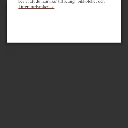
ber vi att du hänvisar till
Kungl. biblioteket
och
tangentbordets piltangenter.
Litteraturbanken.se
.
innehållsförteckning
mer om boken
läsfokus
sök i verket
sök i författarens texter