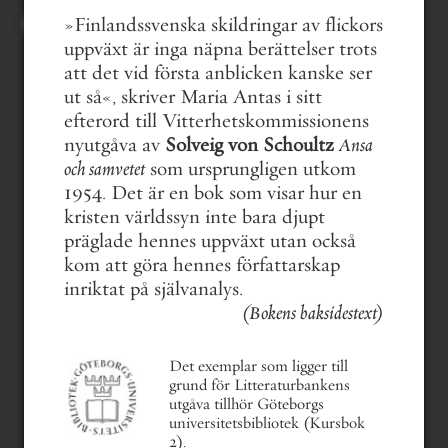
»Finlandssvenska skildringar av flickors
uppväxt är inga näpna berättelser trots
att det vid första anblicken kanske ser
innehållsförteckning
ut så«, skriver Maria Antas i sitt
mer om boken
efterord till Vitterhetskommissionens
läsfokus
sök i verket
nyutgåva av
Solveig von Schoultz
Ansa
sök i författarens texter
och samvetet
som ursprungligen utkom
1954. Det är en bok som visar hur en
kristen världssyn inte bara djupt
präglade hennes uppväxt utan också
kom att göra hennes författarskap
inriktat på självanalys.
(Bokens baksidestext)
Det exemplar som ligger till
grund för Litteraturbankens
utgåva tillhör Göteborgs
universitetsbibliotek (Kursbok
2).