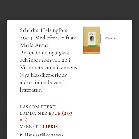
solveig von schoultz
Schildts. Helsingfors
Ansa och samvetet
(2004)
2004. Med efterskrift av
STÄNG
Maria Antas.
Boken är en nyutgåva
och ingår som vol. 20 i
Vitterhetskommissionens
Nya klassikerserie av
äldre finlandssvensk
litteratur.
gå bakåt en del
gå till nästa del
läs som
etext
gå till första sidan
ladda ner
epub
(203
gå till sista sidan
gå till sida . . .
kb)
3 av 224
verket i
libris
Du kan också bläddra med
tangentbordets piltangenter.
Hänvisa till detta verk