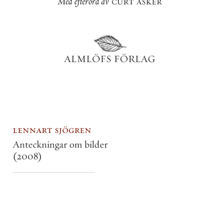
Med
efterord
av
curt
asker
ALMLÖFS
FÖRLAG
lennart sjögren
Anteckningar om bilder
(2008)