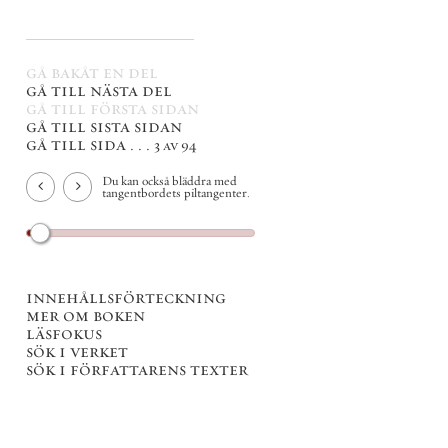
gå bakåt en del
gå till nästa del
gå till första sidan
gå till sista sidan
gå till sida . . .
3 av 94
Du kan också bläddra med
tangentbordets piltangenter.
innehållsförteckning
mer om boken
läsfokus
sök i verket
sök i författarens texter