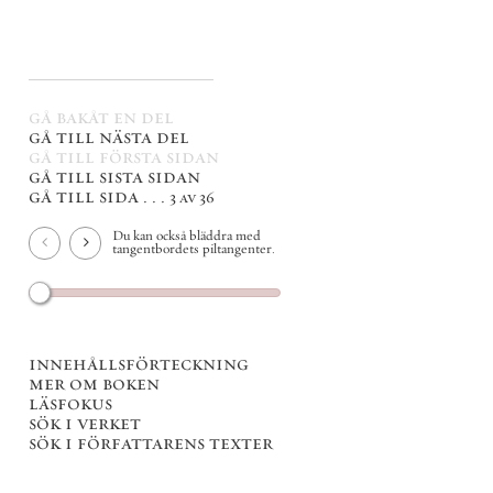
gå bakåt en del
gå till nästa del
gå till första sidan
gå till sista sidan
gå till sida . . .
3 av 36
Du kan också bläddra med
tangentbordets piltangenter.
innehållsförteckning
mer om boken
läsfokus
sök i verket
sök i författarens texter