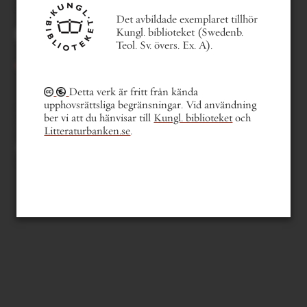
gå till sida . . .
1 av 48
Det avbildade exemplaret tillhör
Du kan också bläddra med
Kungl. biblioteket (Swedenb.
tangentbordets piltangenter.
Teol. Sv. övers. Ex. A).
Detta verk är fritt från kända
upphovsrättsliga begränsningar. Vid användning
innehållsförteckning
ber vi att du hänvisar till
Kungl. biblioteket
och
mer om boken
Litteraturbanken.se
.
läsfokus
sök i verket
sök i författarens texter