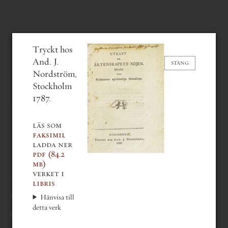
emanuel swedenborg
&
Tryckt hos
christian johanssén
And. J.
övers.
STÄNG
Nordström,
Utkast om äktenskapets nöjen
Stockholm
(1787)
1787.
läs som
faksimil
ladda ner
pdf
(84.2
mb)
verket i
libris
gå bakåt en del
Hänvisa till
gå till nästa del
detta verk
gå till första sidan
gå till sista sidan