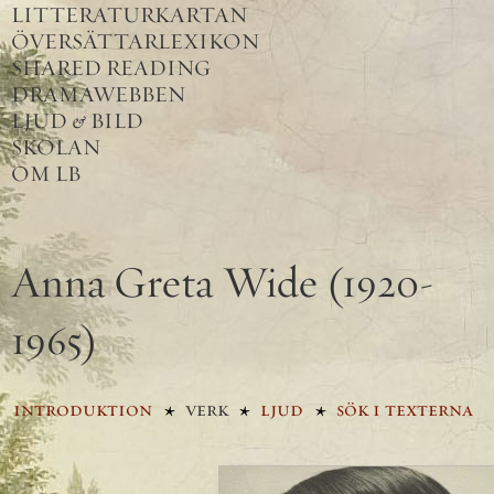
LITTERATURKARTAN
ÖVERSÄTTARLEXIKON
SHARED READING
DRAMAWEBBEN
LJUD
&
BILD
SKOLAN
OM LB
Anna Greta Wide
(1920-
1965)
introduktion
verk
ljud
sök i texterna