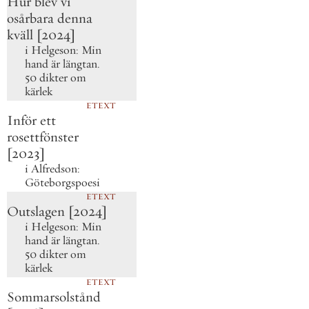
Hur blev vi
osårbara denna
kväll [2024]
i
Helgeson:
Min
hand är längtan.
50 dikter om
kärlek
ETEXT
Inför ett
rosettfönster
[2023]
i
Alfredson:
Göteborgspoesi
ETEXT
Outslagen [2024]
i
Helgeson:
Min
hand är längtan.
50 dikter om
kärlek
ETEXT
Sommarsolstånd