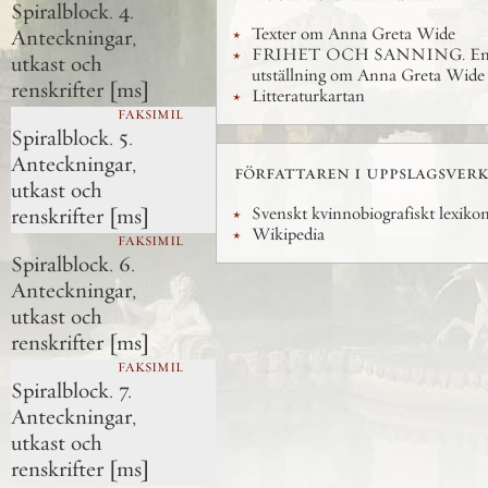
Spiralblock. 4.
Texter om Anna Greta Wide
Anteckningar,
FRIHET OCH SANNING. E
utkast och
utställning om Anna Greta Wide
renskrifter [ms]
Litteraturkartan
FAKSIMIL
Spiralblock. 5.
Anteckningar,
författaren i uppslagsverk
utkast och
Svenskt kvinnobiografiskt lexiko
renskrifter [ms]
Wikipedia
FAKSIMIL
Spiralblock. 6.
Anteckningar,
utkast och
renskrifter [ms]
FAKSIMIL
Spiralblock. 7.
Anteckningar,
utkast och
renskrifter [ms]