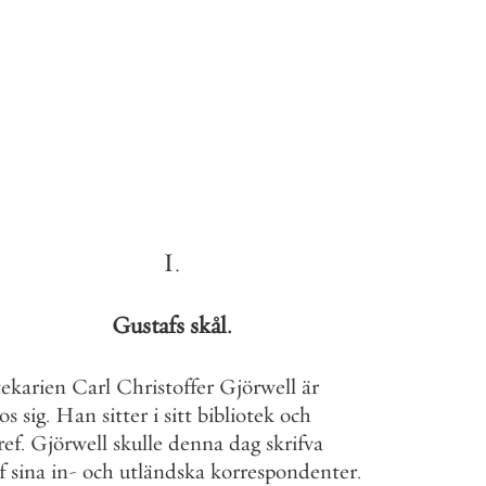
I
.
Gustafs
skål
.
tekarien
Carl
Christoffer
Gjörwell
är
os
sig
.
Han
sitter
i
sitt
bibliotek
och
ref
.
Gjörwell
skulle
denna
dag
skrifva
f
sina
in
-
och
utländska
korrespondenter
.