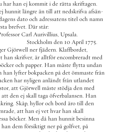
u
har
han
ej
kommit
i
de
rätta
skriftagen
.
ej
hunnit
längre
än
till
att
nedskrifva
afsän
-
dagens
dato
och
adressatens
titel
och
namn
rsta
brefvet
.
Där
står
:
Professor
Carl
Aurivillius
,
Upsala
.
Stockholm
den
10
April
1775
.
ger
Gjörwell
ner
fjädern
.
Klaffbordet
,
t
han
skrifver
,
är
alltför
encombreradt
med
böcker
och
papper
.
Han
måste
flytta
undan
h
han
lyfter
bokpacken
på
det
ömmaste
från
acken
har
nyligen
anländt
från
utlandet
stor
,
att
Gjörwell
måste
stödja
den
med
att
den
ej
skall
taga
öfverbalansen
.
Han
kring
.
Skåp
,
hyllor
och
bord
äro
till
den
amrade
,
att
han
ej
vet
hvar
han
skall
essa
böcker
.
Men
då
han
hunnit
besinna
han
dem
försiktigt
ner
på
golfvet
,
på