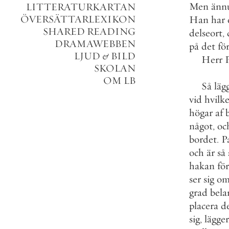
Men
änn
LITTERATURKARTAN
ÖVERSÄTTARLEXIKON
Han
har
SHARED READING
delseort
,
DRAMAWEBBEN
på
det
fö
LJUD
&
BILD
Herr
SKOLAN
OM LB
Så
läg
vid
hvilke
högar
af
något
,
oc
bordet
.
P
och
är
så
hakan
för
ser
sig
om
grad
bel
placera
d
sig
,
lägger