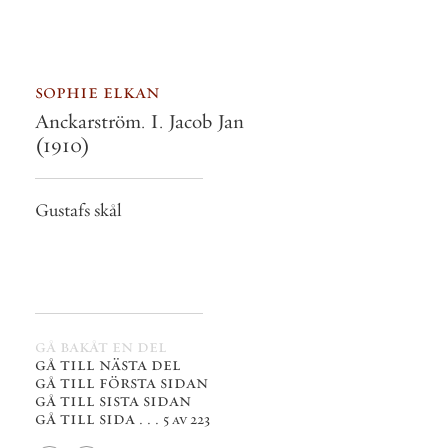
sophie elkan
Anckarström. I. Jacob Jan
(1910)
Gustafs skål
gå bakåt en del
gå till nästa del
gå till första sidan
gå till sista sidan
gå till sida . . .
5 av 223