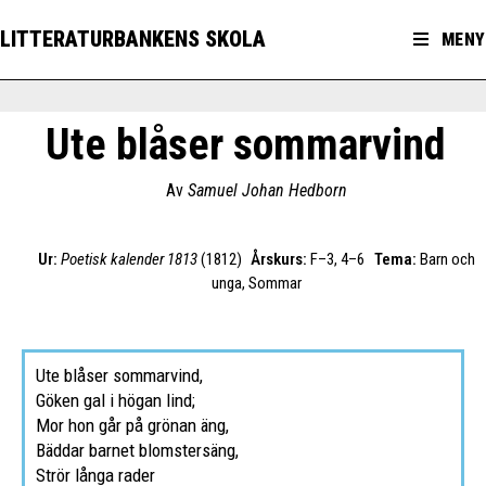
LITTERATURBANKENS SKOLA
MENY
Ute blåser sommarvind
Av
Samuel Johan Hedborn
Ur:
Poetisk kalender 1813
(1812)
Årskurs:
F–3, 4–6
Tema:
Barn och
unga, Sommar
Ute blåser sommarvind,
Göken gal i högan lind;
Mor hon går på grönan äng,
Bäddar barnet blomstersäng,
Strör långa rader