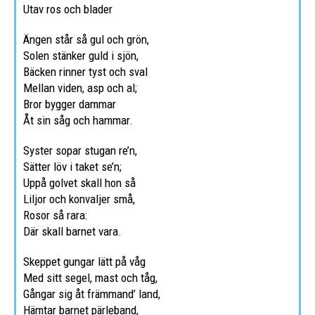
Utav ros och blader
Ängen står så gul och grön,
Solen stänker guld i sjön,
Bäcken rinner tyst och sval
Mellan viden, asp och al;
Bror bygger dammar
Åt sin såg och hammar.
Syster sopar stugan re’n,
Sätter löv i taket se’n;
Uppå golvet skall hon så
Liljor och konvaljer små,
Rosor så rara:
Där skall barnet vara.
Skeppet gungar lätt på våg
Med sitt segel, mast och tåg,
Gångar sig åt främmand’ land,
Hämtar barnet pärleband,