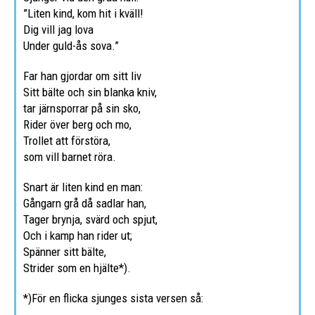
”Liten kind, kom hit i kväll!
Dig vill jag lova
Under guld-ås sova.”
Far han gjordar om sitt liv
Sitt bälte och sin blanka kniv,
tar järnsporrar på sin sko,
Rider över berg och mo,
Trollet att förstöra,
som vill barnet röra.
Snart är liten kind en man:
Gångarn grå då sadlar han,
Tager brynja, svärd och spjut,
Och i kamp han rider ut;
Spänner sitt bälte,
Strider som en hjälte*).
*)
För en flicka sjunges sista versen så
: