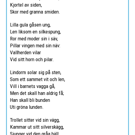
Kjortel av siden,
Skor med granna smiden.
Lilla gula gåsen ung,
Len liksom en silkespung,
Ror med moder sin i säv,
Pillar vingen med sin näv:
Vallherden vilar
Vid sitt horn och pilar.
Lindorm solar sig på sten,
Som ett sammet vit och len,
Vill i barnets vagga gå,
Men det skall han aldrig få;
Han skall bli bunden
Uti gröna lunden.
Trollet sitter vid sin vägg,
Kammar ut sitt silverskägg,
Sjunger vid den gråa häll: