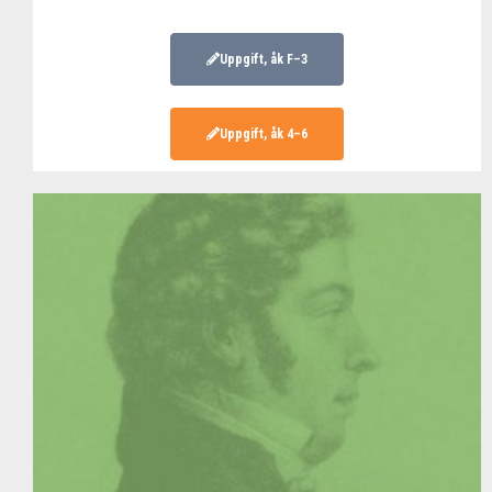
Uppgift, åk F–3
Uppgift, åk 4–6