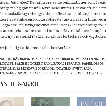
ningen
Jultomten?
Det är några av de publikationer som Sven
nings förlag gav ut från förra sekelskiftet. Det var ett av Sver
 barnboksförlag och utgivningen fick stor spridning, inte min
I den här databasen kan du söka i det material som finns beva
 Saga-arkivet, förlagsarkivet efter Svensk läraretidnings förl
st annat relaterat material i andra arkiv. Databasen komplet
ed nytt material i takt med att det förtecknas och digitalise
ördjupa dig i arkivmaterialet hos SBI
här
.
OKFILM
,
FRÅN REDAKTIONEN
,
HISTORISKA BILDER
,
ÖVERSÄTTNING
,
PRO
RNQVIST
,
BARNBIBLIOTEKET SAGA
,
BARNLITTERATUR
,
DANIEL DEFOE
,
MUSEUM
,
ELSA BESKOW
,
FOLKSAGOR
,
JONATHAN SWIFT
,
SAGA-
KET
,
SAGOR
,
SVENSKA BARNBOKSINSTITUTET
,
UNGDOMSLITTERATUR
ANDE SAKER