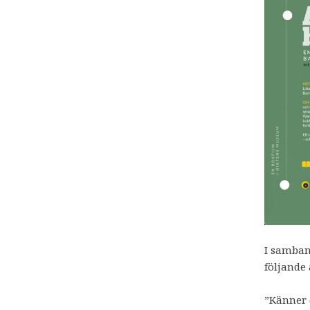
I samban
följande 
”Känner 