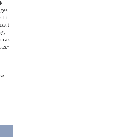
sk
iges
st i
rat i
ag,
teras
ras.”
SA