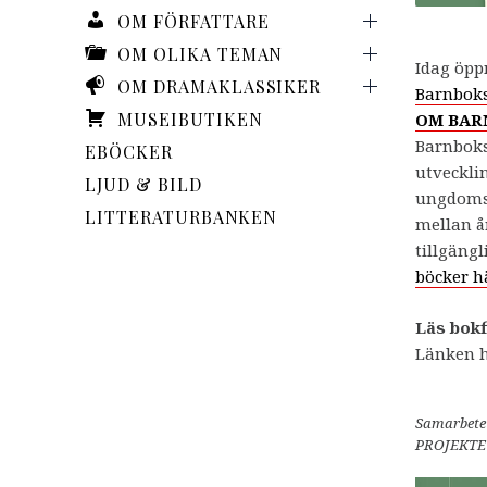
DIKTENS
UTSTÄLLNINGAR
Primär
OM FÖRFATTARE
meny
MUSEUM
OM OLIKA TEMAN
Idag öpp
OM DRAMAKLASSIKER
Barnboks
MUSEIBUTIKEN
OM BAR
Barnboks
EBÖCKER
utveckli
LJUD & BILD
ungdomsl
LITTERATURBANKEN
mellan å
tillgängl
böcker h
Läs bok
Länken h
Samarbetet
PROJEKTE