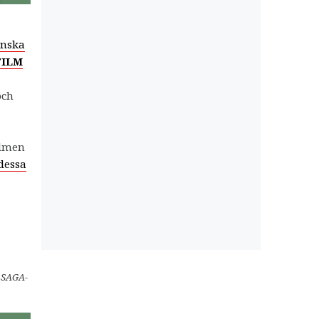
enska
FILM
och
ilmen
dessa
t SAGA-