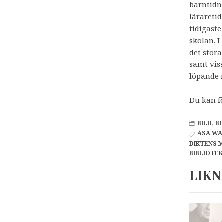
barntid
läraretid
tidigaste
skolan. 
det stora
samt vis
löpande m
Du kan f
BILD
,
B
ÅSA WA
DIKTENS 
BIBLIOTE
LIKN