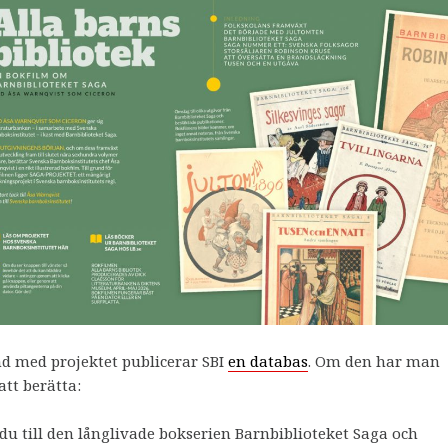
d med projektet publicerar SBI
en databas
. Om den har man
att berätta:
du till den långlivade bokserien Barnbiblioteket Saga och