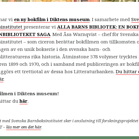
nar vi
en ny bokfilm i Diktens museum
. I samarbete med
Sv
institutet
presenterar vi
ALLA BARNS BIBLIOTEK: EN BOK
NBIBLIOTEKET SAGA
. Med Åsa Warnqvist – chef för Svenska
institutet – som ciceron berättar bokfilmen om tillkomsten 
ngen av en unik bokserie i den svenska barn- och
itteraturens rika historia. Åtminstone 578 volymer trycktes
ren 1899 och 1970, och i samband med publiceringen av bokf
iggörs ett trettiotal av dessa hos Litteraturbanken.
Du hittar 
är
.
filmen i Diktens museum!
ittar du
här
.
 med Svenska Barnboksinstitutet sker i anslutning till forskningsprojekte
T –
läs mer om det här
.